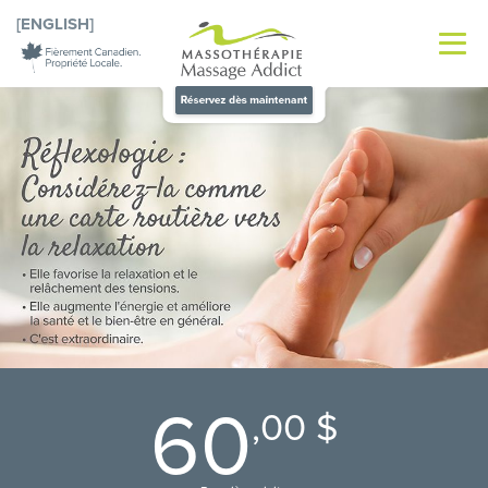
[ENGLISH]
60
,00 $