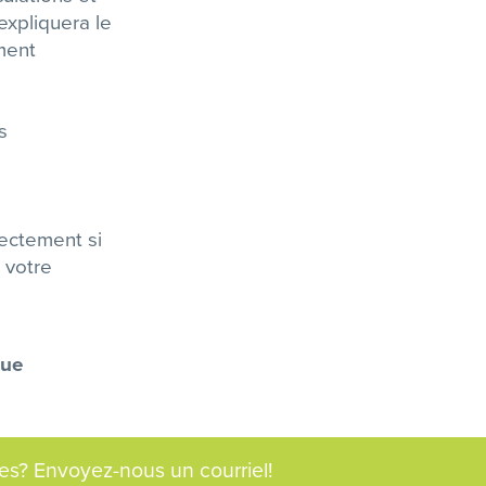
 expliquera le
ment
s
rectement si
 votre
que
s? Envoyez-nous un courriel!