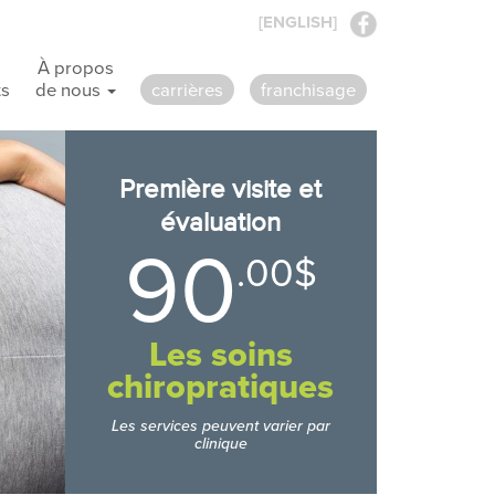
[ENGLISH]
À propos
s
de nous
carrières
franchisage
Première visite et
évaluation
90
.00$
Les soins
chiropratiques
Les services peuvent varier par
clinique