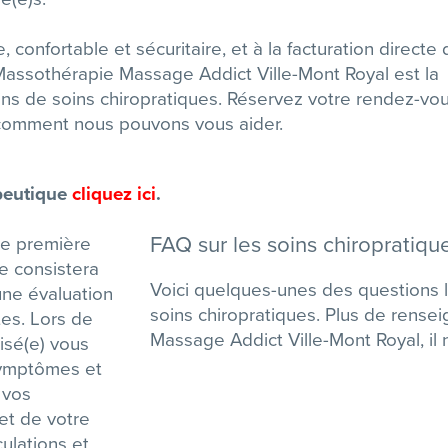
confortable et sécuritaire, et à la facturation directe 
Massothérapie Massage Addict Ville-Mont Royal est la
ins de soins chiropratiques. Réservez votre rendez-vo
comment nous pouvons vous aider.
apeutique
cliquez ici
.
FAQ sur les soins chiropratiqu
re première
te consistera
Voici quelques-unes des questions 
une évaluation
soins chiropratiques. Plus de rens
tes. Lors de
Massage Addict Ville-Mont Royal, il n
risé(e) vous
symptômes et
 vos
et de votre
ulations et